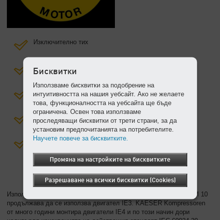
Изключително тих
Лесна техническа поддръжка
Бисквитки
Използваме бисквитки за подобрение на
Пестящ място
интуитивността на нашия уебсайт. Ако не желаете
това, функционалността на уебсайта ще бъде
ограничена. Освен това използваме
Надежден при експлоатация
проследяващи бисквитки от трети страни, за да
установим предпочитанията на потребителите.
Научете повече за бисквитките.
Изключителна ефективност
Промяна на настройките на бисквитките
Разрешаване на всички бисквитки (Cookies)
Използване на двигатели IE4 при моделите SM 13/16, а при SM 10
продължава да се използва двигател IE3. KAESER Kompressoren
от много години монтира двигатели IE4 и по този начин дори