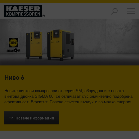
Продукти
-
Преглед
Решения
-
Преглед
Услуги
-
Ниво 6
Преглед
Новите винтови компресори от серия SM, оборудвани с новата
Компания
винтова двойка SIGMA 06, се отличават със значително подобрена
ефективност. Ефектът: Повече сгъстен въздух с по-малко енергия.
-
Преглед
Повече информация