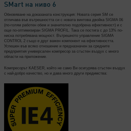
SMart на ниво 6
Обновяване на доказаната конструкция: Новата серия SM се
отличава във вътрешността си с новата винтова двойка SIGMA 06
(по-голям работен обем и значително подобрена ефективност) и с
още по-оптимизиран SIGMA PROFIL. Така се постига с до 13% по-
ниска потребявана мощност. Вътрешното управление SIGMA
CONTROL 2 също е друг важен компонент на ефективността.
Успешен във всяко отношение и предназначен за средните
предприятия универсален компресор за сгъстен въздух с много
области на приложение.
Компресорът KAESER, който не само Ви осигурява сгъстен въздух
с най-добро качество, но и дава много други предимства: