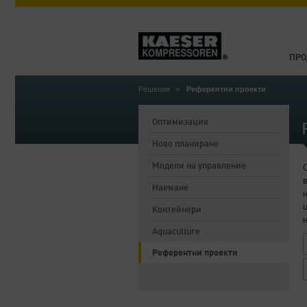
ПРО
Решения
Референтни проекти
Оптимизация
Ново планиране
Модели на управление
Наемане
Контейнери
Aquaculture
Референтни проекти