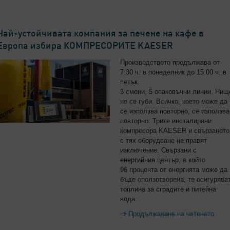
Най-устойчивата компания за печене на кафе в
Европа избира КОМПРЕСОРИТЕ KAESER
Производството продължава от
7:30 ч. в понеделник до 15:00 ч. в
петък.
3 смени, 5 опаковъчни линии. Нищ
не се губи. Всичко, което може да
се използва повторно, се използва
повторно. Трите инсталирани
компресора KAESER и свързаното
с тях оборудване не правят
изключение. Свързани с
енергийния център, в който
96 процента от енергията може да
бъде оползотворена, те осигурява
топлина за сградите и питейна
вода.
Продължаване на четенето