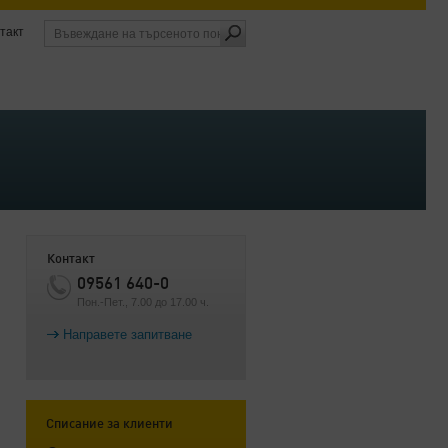
такт
Контакт
09561 640-0
Пон.-Пет., 7.00 до 17.00 ч.
Направете запитване
Списание за клиенти