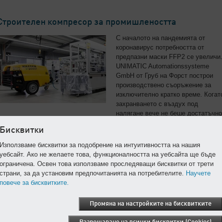
Строителен компресор за промишлеността
С началото на пандемията от
коронавирус потребността от
предпазни маски FFP2 се увеличи
UNIMATIC Automationssysteme
GmbH от Груб на Форст построи
производствено съоръжение за
изключително кратко време. Когат
захранването с въздух под
налягане вече не беше достатъчно
за потребностите на увеличеното
Бисквитки
производство, KAESER се отзова
бързо и гъвкаво на място.
Използваме бисквитки за подобрение на интуитивността на нашия
Необичайното решение:
уебсайт. Ако не желаете това, функционалността на уебсайта ще бъде
електрически строителен
ограничена. Освен това използваме проследяващи бисквитки от трети
компресор MOBILAIR M27E.
страни, за да установим предпочитанията на потребителите.
Научете
повече за бисквитките.
Продължаване на четенето
Промяна на настройките на бисквитките