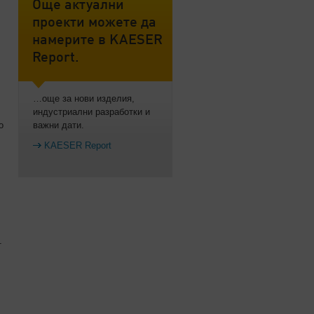
Още актуални
проекти можете да
намерите в KAESER
Report.
…още за нови изделия,
индустриални разработки и
о
важни дати.
KAESER Report
т