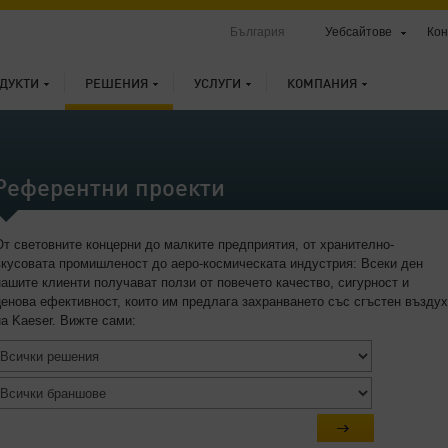
България
Уебсайтове
Кон
ДУКТИ
РЕШЕНИЯ
УСЛУГИ
КОМПАНИЯ
Референтни проекти
От световните концерни до малките предприятия, от хранително-
вкусовата промишленост до аеро-космическата индустрия: Всеки ден
нашите клиенти получават ползи от повечето качество, сигурност и
ценова ефективност, които им предлага захранването със сгъстен въздух
на Kaeser. Вижте сами: