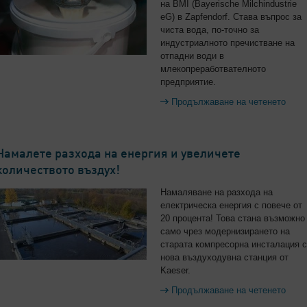
на BMI (Bayerische Milchindustrie
eG) в Zapfendorf. Става въпрос за
чиста вода, по-точно за
индустриалното пречистване на
отпадни води в
млекопреработвателното
предприятие.
Продължаване на четенето
Намалете разхода на енергия и увеличете
количеството въздух!
Намаляване на разхода на
електрическа енергия с повече от
20 процента! Това стана възможно
само чрез модернизирането на
старата компресорна инсталация с
нова въздуходувна станция от
Kaeser.
Продължаване на четенето