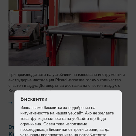
При производството на устойчиви на износване инструменти и
екструдерна инсталация Picard използва голямо количество
сгъстен въздух. Договорът за доставка на сгъстен въздух с
Kaeser е изгодна опция.
Бисквитки
Продължаване на четенето
Използваме бисквитки за подобрение на
интуитивността на нашия уебсайт. Ако не желаете
това, функционалността на уебсайта ще бъде
ограничена. Освен това използваме
Открийте истинският цвят – заложете на
проследяващи бисквитки от трети страни, за да
KAESER и спестете.
установим предпочитанията на потребителите.