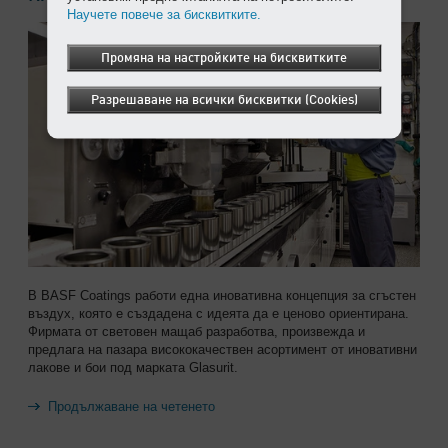
Научете повече за бисквитките.
Промяна на настройките на бисквитките
Разрешаване на всички бисквитки (Cookies)
В BASF Coatings работи една иновативна концепция за сгъстен
въздух, която е създадена с идеята да е ценово ориентирана.
Фирмата от световен мащаб разработва, произвежда и
предлага на пазара висококачествен асортимент от иновативни
лакове и бои под марката Glasurit.
Продължаване на четенето