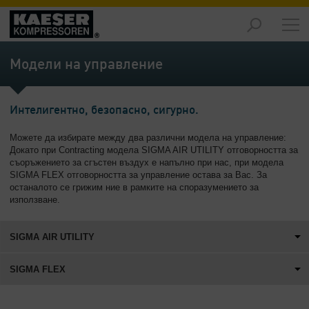
Продукти
-
Модели на управление
Преглед
Решения
Интелигентно, безопасно, сигурно.
-
Преглед
Можете да избирате между два различни модела на управление:
Докато при Contracting модела SIGMA AIR UTILITY отговорността за
Услуги
съоръжението за сгъстен въздух е напълно при нас, при модела
-
SIGMA FLEX отговорността за управление остава за Вас. За
Преглед
останалото се грижим ние в рамките на споразумението за
използване.
Компания
-
SIGMA AIR UTILITY
Преглед
SIGMA FLEX