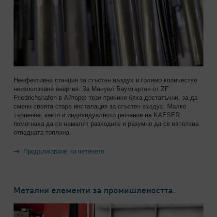
Неефективна станция за сгъстен въздух и голямо количество
неизползвана енергия. За Мануел Баумгартен от ZF
Friedrichshafen в Айторф тези причини бяха достатъчни, за да
смени своята стара инсталация за сгъстен въздух. Малко
търпение, както и индивидуалното решение на KAESER
помогнаха да се намалят разходите и разумно да се използва
отпадната топлина.
Продължаване на четенето
Метални елементи за промишлеността.