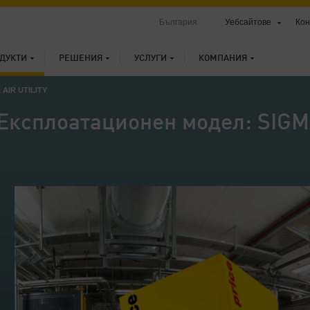
България
Уебсайтове
Кон
ДУКТИ
РЕШЕНИЯ
УСЛУГИ
КОМПАНИЯ
AIR UTILITY
Експлоатационен модел: SIGM