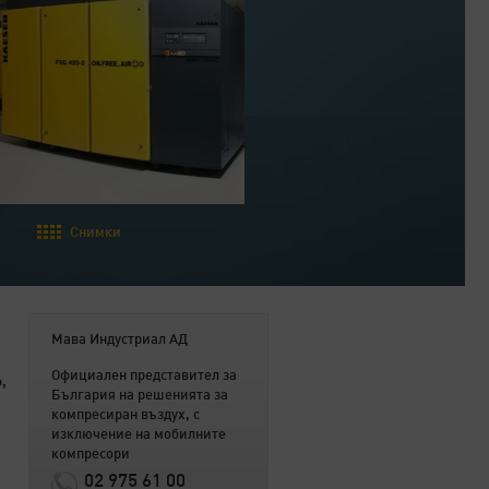
Снимки
Мава Индустриал АД
Официален представител за
,
България на решенията за
компресиран въздух, с
изключение на мобилните
компресори
02 975 61 00