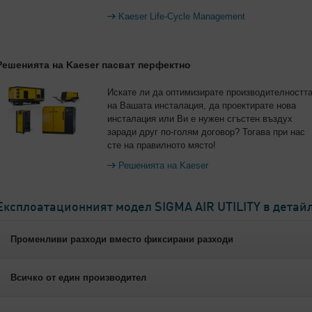
Kaeser Life-Cycle Management
Решенията на Kaeser пасват перфектно
Искате ли да оптимизирате производителностт
на Вашата инсталация, да проектирате нова
инсталация или Ви е нужен сгъстен въздух
заради друг по-голям договор? Тогава при нас
сте на правилното място!
Решенията на Kaeser
Експлоатационният модел SIGMA AIR UTILITY в детай
Променливи разходи вместо фиксирани разходи
Всичко от един производител