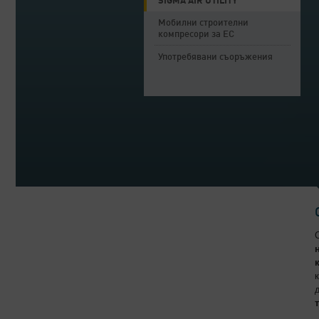
SIGMA AIR UTILITY
Мобилни строителни
компресори за ЕС
Употребявани съоръжения