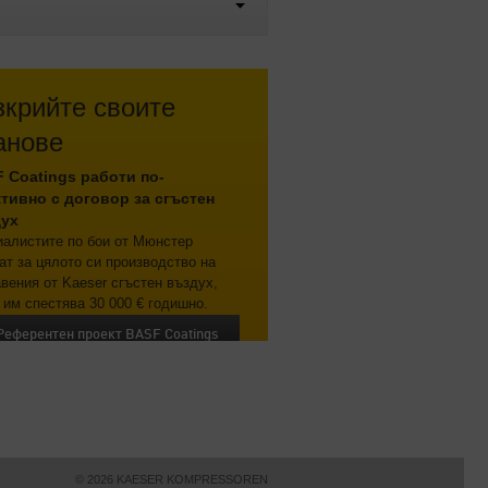
зкрийте своите
анове
 Coatings работи по-
тивно с договор за сгъстен
ух
иалистите по бои от Мюнстер
ат за цялото си производство на
вения от Kaeser сгъстен въздух,
 им спестява 30 000 € годишно.
Референтен проект BASF Coatings
© 2026 KAESER KOMPRESSOREN