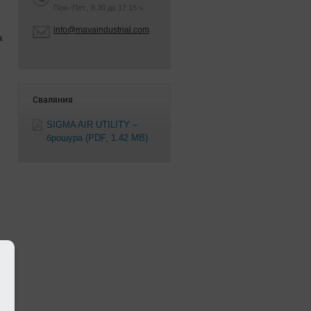
Пон.-Пет., 8.30 до 17.15 ч.
info@mavaindustrial.com
а
Сваляния
SIGMA AIR UTILITY –
брошура
(PDF, 1.42 MB)
н
.