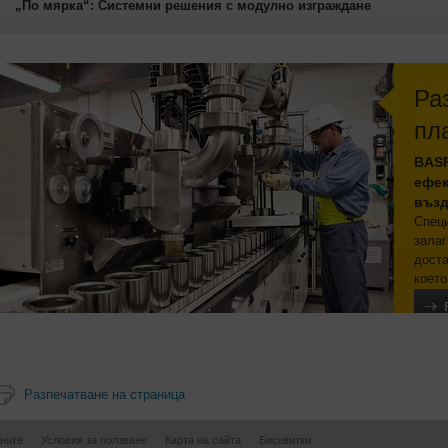
„По мярка“: Системни решения с модулно изграждане
Ра
пл
BASF
ефек
възд
Спец
залаг
доста
което
Разпечатване на страница
ните
Условия за ползване
Карта на сайта
Бисквитки