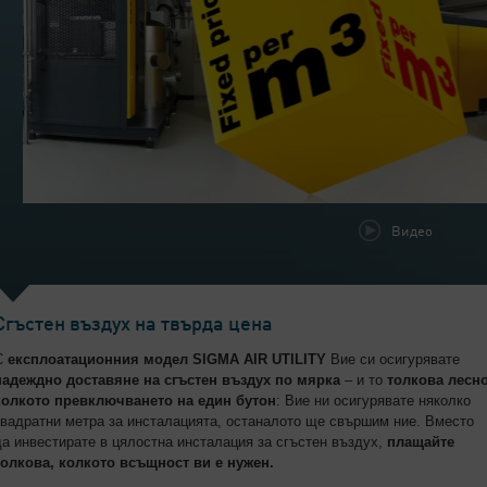
Видео
Сгъстен въздух на твърда цена
С
експлоатационния модел SIGMA AIR UTILITY
Вие си осигурявате
надеждно доставяне на сгъстен въздух по мярка
– и то
толкова лесно
колкото превключването на един бутон
: Вие ни осигурявате няколко
квадратни метра за инсталацията, останалото ще свършим ние. Вместо
да инвестирате в цялостна инсталация за сгъстен въздух,
плащайте
толкова, колкото всъщност ви е нужен.