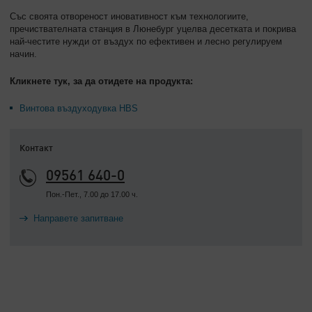
Със своята отвореност иновативност към технологиите,
пречиствателната станция в Люнебург уцелва десетката и покрива
най-честите нужди от въздух по ефективен и лесно регулируем
начин.
Кликнете тук, за да отидете на продукта:
Винтова въздуходувка HBS
Контакт
09561 640-0
Пон.-Пет., 7.00 до 17.00 ч.
Направете запитване