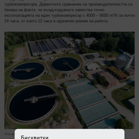
турбокомпресора. Директното сравнение на производителността се
базира на факта, че въздуходувката замества точно
експлоатацията на един турбокомпресор с 4000 – 9000 m³/h за почти
24 часа, от които 12 часа в единичен режим на работа.
Аериращият басейн на пречиствателната станция в Люнебург.
Бисквитки