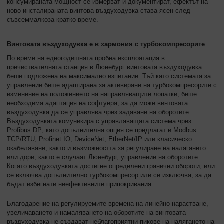
консумираната мощност се измерват и документират, ефектът на
ново инсталираната винтова въздуходувка става ясен след
съвсеммалкоза кратко време.
Винтовата въздуходувка е в хармония с турбокомпресорите
По време на едногодишната пробна експлоатация в
пречиствателната станция в Люнебург винтовата въздуходувка
беше подложена на максимално изпитание. Тъй като системата за
управление беше адаптирана за активиране на турбокомпресорите с
изменение на положението на направляващите лопатки, беше
необходима адаптация на софтуера, за да може винтовата
въздуходувка да се управлява чрез задаване на оборотите.
Въздуходувката комуникира с управляващата система чрез
Profibus DP; като допълнителна опция се предлагат и Modbus
TCP/RTU, Profinet IO, DeviceNet, EtherNet/IP или класическо
окабеляване, както и възможността за регулиране на налягането
или дори, както е случаят Люнебург, управление на оборотите.
Когато въздуходувката достигне определени гранични обороти, или
се включва допълнително турбокомпресор или се изключва, за да
бъдат избегнати неефективните припокривания.
Благодарение на регулируемите времена на линейно нарастване,
увеличаването и намаляването на оборотите на винтовата
въздуходувка не създават неблагоприятни пикове на налягането на