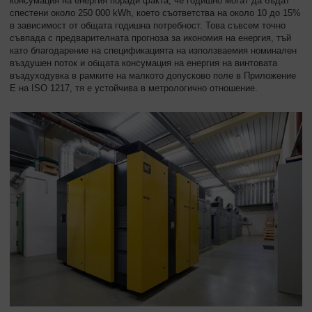
консумация на енергия поради факта, че годишно могат да бъдат
спестени около 250 000 kWh, което съответства на около 10 до 15%
в зависимост от общата годишна потребност. Това съвсем точно
съвпада с предварителната прогноза за икономия на енергия, тъй
като благодарение на спецификацията на използваемия номинален
въздушен поток и общата консумация на енергия на винтовата
въздуходувка в рамките на малкото допусково поле в Приложение
E на ISO 1217, тя е устойчива в метрологично отношение.