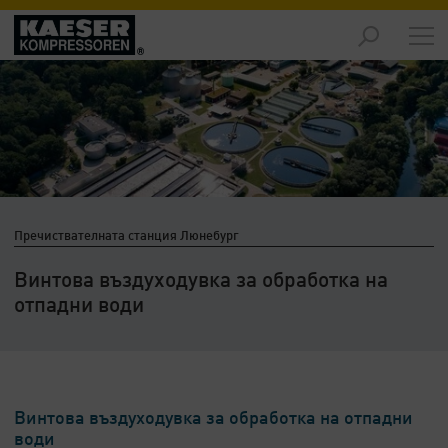
Продукти
-
Преглед
Решения
-
Преглед
Услуги
Пречиствателната станция Люнебург
-
Преглед
Винтова въздуходувка за обработка на
отпадни води
Компания
-
Преглед
Винтова въздуходувка за обработка на отпадни
води