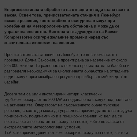
Енергоефективната обработка на отпадните води става все по-
важна. Освен това, пречиствателната станция в Люнебург
искаше решение, което стабилно осигурява въздух при
колебания на метеорологичната обстановка и може да се
управлява елегантно. Винтовата въздуходувка на Kaeser
Kompressoren осигури желаните промени наред със
значителната икономия на енергия.
Пречиствателната станция на Люнебург, град в германската
провинция Долна Саксония, е проектирана за население от около
325 000 жители. Тя разполага с няколко пречиствателни басейна и
разпределя необходимия за биологичната обработка на отпадните
води въздух чрез мембранен регулиращ шибър в дълбоки до 7 m
басейни.
Досега там са били инсталирани четири класически
турбокомпресора от по 200 kW за подаване на въздух под налягане
на активацията. Операторът на съоръжението обаче търсеше
решение, с което да може да управлява производството на въздуха
по-директно, по-динамично и в по-широки граници ис цел да се
постигапостигне константен въздушен поток, който не зависи от
екстремалните метеорологични условия.
Тъй като произведеният от компресорите въздушен поток, както и