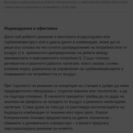
Винтова въздуходувка на Kaeser Kompressoren с максимален дебит 160 m³/min
и максимална разлика в налягането 1100 mbar.
Индивидуална и ефективна
Дали най-доброто решение е винтовата въздуходувка или
турбокомпресорът или и двата двете в комбинация, може да се
реши въз основа на честотното разпределение на потребностите от
въздух (т.е. временното разпределение на дебита между
минималната и максималната потребност). Също толкова
релевантно е реалното работно налягане, което оказва голямо
влияние върху диапазона на управление на турбокомпресорите и
покриването на потребността от въздух.
При търсенето на решение за концепция на станция е добре да няма
предварително обвързване с отделни машини или технологии, а да
се подходи отворено. В началото приоритет трябва да се даде на
анализа на профила на нуждите от въздух и реалното необходимо
налягане. Става дума за това да се разглежда експлоатацията на
бъдещата комбинация от машини като едно цяло. Kaeser
Kompressoren познава предимствата на двете технологии –
обемните и динамичните компресори – и винаги предлага
персонализирано решение за клиента.