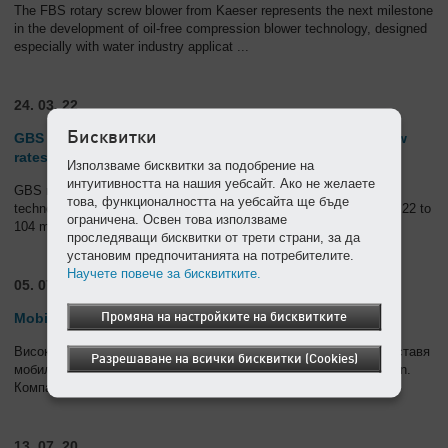
The FBS rotary screw blower from Kaeser represents the next milestone
in the development of oil-free compression blower technology, designed
especially with water industry applicat
...
24. 03. 22
Бисквитки
GBS rotary screw blowers: Peak performance at high flow
rates
Използваме бисквитки за подобрение на
интуитивността на нашия уебсайт. Ако не желаете
GBS rotary screw blowers set a new benchmark in compressor
това, функционалността на уебсайта ще бъде
technology for the 75 to 160 kW power range, with a flow rate from 22 to
ограничена. Освен това използваме
104 m³/min and differential pressures up to 1100
...
проследяващи бисквитки от трети страни, за да
установим предпочитанията на потребителите.
Научете повече за бисквитките.
05. 07. 21
Mobilair M255: Никога досега не е било толкова лесно
Промяна на настройките на бисквитките
Високоефективен, сигурен и лесен за употреба – така се представя
Разрешаване на всички бисквитки (Cookies)
мобилният строителен компресор M255 на Kaeser Kompressoren.
Компактният силов пакет осигурява променливо регулируем
...
13. 07. 20