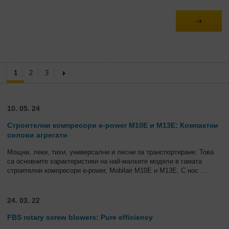
1
2
3
10. 05. 24
Строителни компресори e-power M10E и M13E: Компактни
силови агрегати
Мощни, леки, тихи, универсални и лесни за транспортиране: Това
са основните характеристики на най-малките модели в гамата
строителни компресори e-power, Mobilair M10E и M13E. С нос
...
24. 03. 22
FBS rotary screw blowers: Pure efficiency