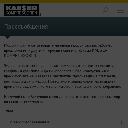
Продукти
-
Прессъобщения
Преглед
Решения
Информирайте се за нашите най-нови продуктови разработки,
-
предложения и други интересни новини от фирма KAESER
Преглед
KOMPRESSOREN.
Услуги
Журналистите могат да свалят намиращите се тук
текстови и
-
графични файлове
и да ги използват и
без консултация
с
пресслужбата на Kaeser за
безплатни публикации
в списания,
Преглед
вестници и други медии. Позволено е редактиране, но всякакви
промени в съдържанието на снимките и текста е строго забранено.
Компания
-
В случай на публикуване моля да изпратите съответен екземпляр
Преглед
на нашата пресслужба.
Тема