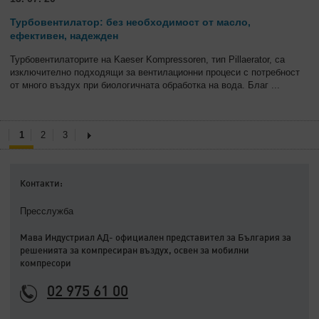
Турбовентилатор: без необходимост от масло,
ефективен, надежден
Турбовентилаторите на Kaeser Kompressoren, тип Pillaerator, са
изключително подходящи за вентилационни процеси с потребност
от много въздух при биологичната обработка на вода. Благ
...
1
2
3
Контакти:
Пресслужба
Мава Индустриал АД- официален представител за България за
решенията за компресиран въздух, освен за мобилни
компресори
02 975 61 00