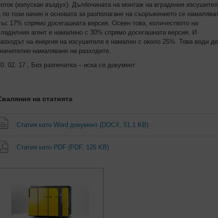
поток (изпускан въздух). Дълбочината на монтаж на вградения изсушител
а по този начин и основата за разполагане на съоръжението се намалява
със 17% спрямо досегашната версия. Освен това, количеството на
хладилния агент е намалено с 30% спрямо досегашната версия. И
разходът на енергия на изсушителя е намален с около 25%. Това води до
значително намаляване на разходите.
20. 02. 17 , Без разпечатка – иска се документ
Сваляния на статията
Статия като Word документ
(DOCX, 51.1 KB)
Статия като PDF
(PDF, 125 KB)