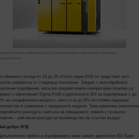
Новите винтови компресори DSD демонстрират значително повишена
икономичност.
За обемните потоци от 14 до 25 m³/min серия DSD се представя като
винтов компресор от следващо поколение. Заедно с многобройните
различни подобрения, напълно преработените компресорни блокове се
грижат с ефективния Sigma Profil и двигателите IE4 за подобряване с до
9% на специфичната мощност, както и за до 6% по-голямо подавано
количество в сравнение с предишните модели. Това намалява значителн
енергийните разходи в смисъла на обещанието: повече с по-малко
енергия – най-ниски разходи за производство на сгъстен въздух.
Най-добро КПД
Допълнителен принос в подобрението имат новите двигатели IE4 Super