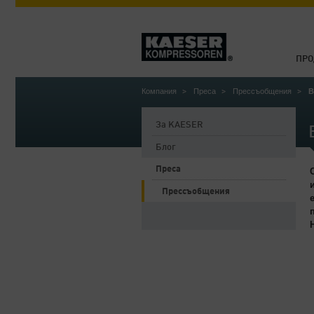
ПРО
Компания
Преса
Прессъобщения
В
За KAESER
Блог
Преса
Прессъобщения