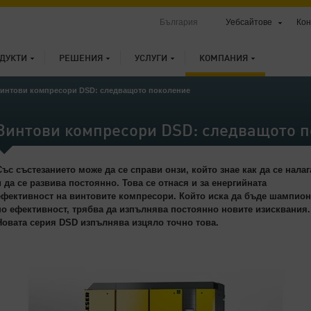
България
Уебсайтове
Кон
ДУКТИ
РЕШЕНИЯ
УСЛУГИ
КОМПАНИЯ
интови компресори DSD: следващото поколение
Винтови компресори DSD: следващото 
Със състезанието може да се справи онзи, който знае как да се налаг
и да се развива постоянно. Това се отнася и за енергийната
ефективност на винтовите компресори. Който иска да бъде шампион
по ефективност, трябва да изпълнява постоянно новите изисквания.
Новата серия DSD изпълнява изцяло точно това.