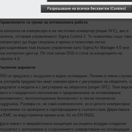
интегриран корпус от алуминий. Самите филтърни елементи са изпълнен
без метал и в края на използването си могат да бъдат утилизирани
Разрешаване на всички бисквитки (Cookies)
термично без допълнителна обработка.
Управлението се грижи за оптималната работа
За контрола на компресора и на честотния конвертор (опция SFC), ако е
налична, отговаря управлението Sigma Control 2. То позволява също така
компресорът да бъде свързван в мрежа и позволява лесно
присъединяване към външно управление като Sigma Air Manager 4.0 или
към контролен център. По този начин DSD е готов за концепциите на
ndustrie 4.0.
Различни варианти
DSD се предлага с въздушно и водно охлаждане. Понеже в някои случаи
на употреба предимство имат компресорите с регулиране на оборотите, с
предлагат и модели и с регулиране на оборотите (опция SFC). Тази верси
както и стандартното изпълнение е предназначена за оптимизирана
икономичност, експлоатационна безопасност и лесна техническа
поддръжка. Разбира се, не само компонентите, но и цялото компресорно
съоръжение са проверени и сертифицирани в съответствие Директивата
за ЕМС за индустриални мрежи клас A1 по EN 55011.
Друга новост е преработената концепция на опцията вграден хладилен
изсушител с интегрирано в съоръжението направляване на охлаждащия