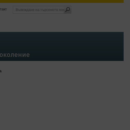
такт
поколение
а