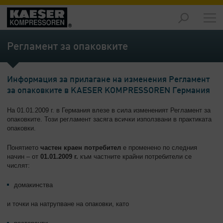
Продукти
-
Регламент за опаковките
Преглед
Решения
Информация за прилагане на изменения Регламент
-
за опаковките в KAESER KOMPRESSOREN Германия
Преглед
На 01.01.2009 г. в Германия влезе в сила измененият Регламент за
Услуги
опаковките. Този регламент засяга всички използвани в практиката
-
опаковки.
Преглед
Понятието
частен краен потребител
е променено по следния
Компания
начин – от
01.01.2009 г.
към частните крайни потребители се
-
числят:
Преглед
домакинства
и точки на натрупване на опаковки, като