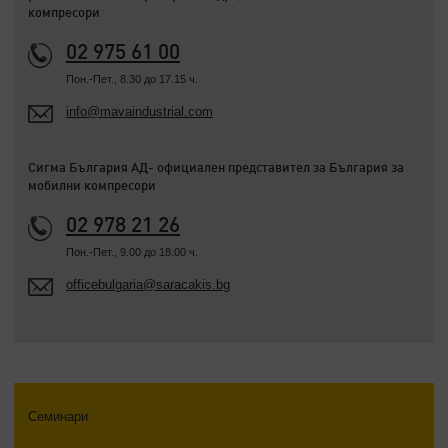
компресори
02 975 61 00
Пон.-Пет., 8.30 до 17.15 ч.
info@mavaindustrial.com
Сигма България АД- официален представител за България за
мобилни компресори
02 978 21 26
Пон.-Пет., 9.00 до 18.00 ч.
officebulgaria@saracakis.bg
Семинари