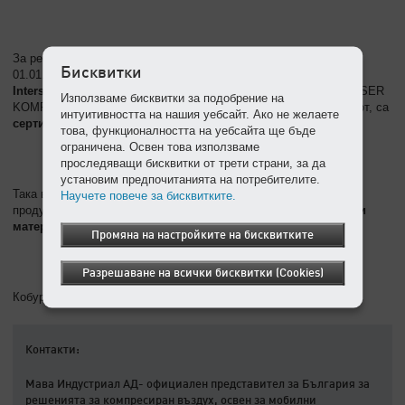
За рециклиране на опаковки от частни крайни потребители от
Бисквитки
01.01.2009 г. сме свързани със
сертифицираната фирма
Interseroh
. По този начин всички опаковки, използвани от KAESER
Използваме бисквитки за подобрение на
KOMPRESSOREN директно или в рамките на търговския оборот, са
интуитивността на нашия уебсайт. Ако не желаете
сертифицирани
по §6 от Регламента за опаковките
.
това, функционалността на уебсайта ще бъде
ограничена. Освен това използваме
проследяващи бисквитки от трети страни, за да
установим предпочитанията на потребителите.
Така всички частни крайни потребители могат да изхвърлят
Научете повече за бисквитките.
продуктите на Kaeser в
съдовете за събиране на опаковъчни
материали
.
Промяна на настройките на бисквитките
Разрешаване на всички бисквитки (Cookies)
Кобург, декември 2008 г.
Контакти:
Мава Индустриал АД- официален представител за България за
решенията за компресиран въздух, освен за мобилни