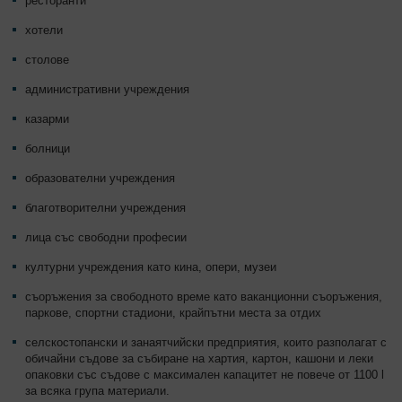
ресторанти
хотели
столове
административни учреждения
казарми
болници
образователни учреждения
благотворителни учреждения
лица със свободни професии
културни учреждения като кина, опери, музеи
съоръжения за свободното време като ваканционни съоръжения,
паркове, спортни стадиони, крайпътни места за отдих
селскостопански и занаятчийски предприятия, които разполагат с
обичайни съдове за събиране на хартия, картон, кашони и леки
опаковки със съдове с максимален капацитет не повече от 1100 l
за всяка група материали.