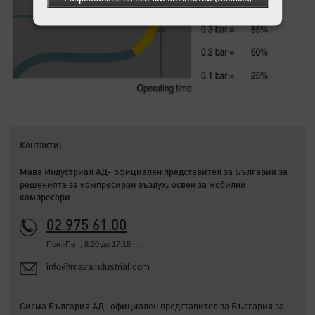
Контакти:
Мава Индустриал АД- официален представител за България за
решенията за компресиран въздух, освен за мобилни
компресори
02 975 61 00
Пон.-Пет., 8.30 до 17.15 ч.
info@mavaindustrial.com
Сигма България АД- официален представител за България за