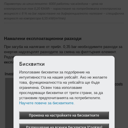
Параметри за изчислението: 6000 работни часа/година – цена на
електрическия ток 0,20 €/kWh – нарастване на потребяемата електрическа
мощност с 8 % на bar нарастване на диференциалното налягане – специфична
мощност на компресора 6,55 kW/(m³/min)
Намалени експлоатационни разходи
При загуба на налягане от прибл. 0,35 bar необходимите разходи за
енергия надхвърлят разходите за смяна на филтърния елемент.
Редовната смяна
води да значителни спестявания на
експлоатационни разходи
.
Бисквитки
Използваме бисквитки за подобрение на
интуитивността на нашия уебсайт. Ако не желаете
това, функционалността на уебсайта ще бъде
ограничена. Освен това използваме
проследяващи бисквитки от трети страни, за да
установим предпочитанията на потребителите.
Научете повече за бисквитките.
Промяна на настройките на бисквитките
Разрешаване на всички бисквитки (Cookies)