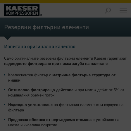
Продукти
-
Резервни филтърни елементи
Преглед
Решения
Изпитано оригинално качество
-
Преглед
Само оригиналните резервни филтърни елементи Kaeser гарантират
надеждното филтриране при ниска загуба на налягане
.
Услуги
-
Коалесцентен филтър с
матрична филтърна структура от
Преглед
нишки
Оптимално филтриращо действие
и при малък дебит от 5% от
Компания
номиналния обемен поток
-
Преглед
Надеждно уплътняване
на филтърния елемент към корпуса на
филтъра
Предпазна обвивка от неръждаема стомана
с устойчиво на
масла и киселина покритие