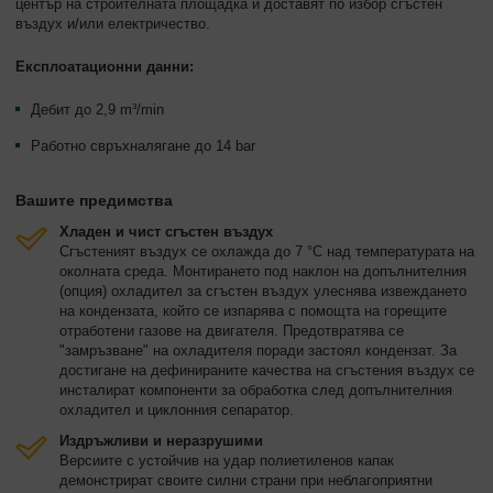
център на строителната площадка и доставят по избор сгъстен
въздух и/или електричество.
Експлоатационни данни:
Дебит до 2,9 m³/min
Работно свръхналягане до 14 bar
Вашите предимства
Хладен и чист сгъстен въздух
Сгъстеният въздух се охлажда до 7 °C над температурата на
околната среда. Монтирането под наклон на допълнителния
(опция) охладител за сгъстен въздух улеснява извеждането
на кондензата, който се изпарява с помощта на горещите
отработени газове на двигателя. Предотвратява се
"замръзване" на охладителя поради застоял кондензат. За
достигане на дефинираните качества на сгъстения въздух се
инсталират компоненти за обработка след допълнителния
охладител и циклонния сепаратор.
Издръжливи и неразрушими
Версиите с устойчив на удар полиетиленов капак
демонстрират своите силни страни при неблагоприятни