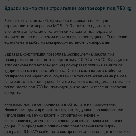
Здрави компактни строителни компресори под 750 kg
Компактни, лесни за обслужване и въпреки това мощни –
строителните компресори MOBILAIR с дизелов двигател
впечатляват не само с големия си капацитет на подавано
количество, но и с големия брой опции за оборудване. Това прави
ефективните мобилни компресори истински универсални.
Здравата конструкция позволява безпроблемна работа при
температури на околната среда между -10 °C и +45 °C. Капаците от
агломериран полиетилен (опция) осигуряват отлична защита от
удари и запазване на стойността. С това компактните мобилни
компресори са идеално оборудвани за тежката ежедневна работа
на строителната площадка. Всички варианти на модела са с малко
тегло, доста под 750 kg, подходящо и за малки теглещи превозни
средства.
Универсалността се проявява и в областите на приложение.
Независимо дали при пясъкоструене, издухване на кофраж или
използване на земни ракети и строителни чукове –
високопроизводителните захранващи агрегати винаги се справят
добре. И оборудвани с опционално предлагания интегриран
генератор 6,5 KVA мобилните компресори се превръщат в енергиен