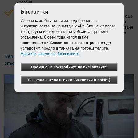
условия.
Разнообразни опции
Бисквитки
Добре обмислените опции правят мобилните компресори още
Използваме бисквитки за подобрение на
по-универсални. Благодарение на обработката на сгъстен
интуитивността на нашия уебсайт. Ако не желаете
въздух, макари за маркучи, отделения за чукове, оборудване
това, функционалността на уебсайта ще бъде
за рафинерия или затворен събирателен съд, те могат да
ограничена. Освен това използваме
бъдат перфектно пригодени за всяко приложение.
проследяващи бисквитки от трети страни, за да
установим предпочитанията на потребителите.
Научете повече за бисквитките.
Без повече замръзване на Вашето оборудване за
сгъстен въздух
Промяна на настройките на бисквитките
Разрешаване на всички бисквитки (Cookies)