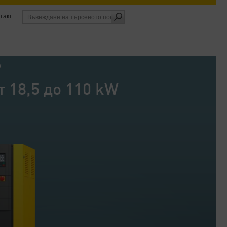
такт
W
 18,5 до 110 kW