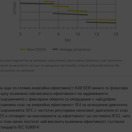
естте варианта на налягане значително увеличават дебита и най-важното –
ават възможност за още по-прецизни настройки според индивидуалните Ви
зисквания за налягане.
За още по-голяма енергийна ефективност KAESER винаги се фокусира
върху възможно най-високата ефективност на задвижването.
Съоръженията с фиксирани обороти са оборудвани с най-добрия
възможен клас на енергийна ефективност IE4 за асинхронни двигатели.
Съоръженията SFC с честотно регулиране използват двигатели от клас
IE5 и отговарят на изискванията за ефективност на системата IES2, като
по този начин постигат най-високата възможна ефективност съгласно
стандарта IEC 61800-9.