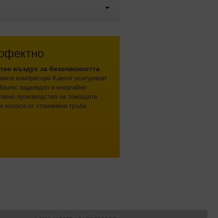
рфектно
тен въздух за безопасността
вите компресори Kaeser осигуряват
llourec надеждно и енергийно
тивно производство на тежащите
е колоси от стоманени тръби.