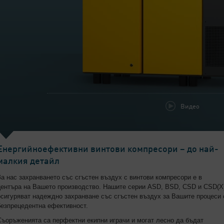
Видео
Енергийноефективни винтови компресори – до най-
малкия детайл
За нас захранването със сгъстен въздух с винтови компресори е в
центъра на Вашето производство. Нашите серии ASD, BSD, CSD и CSD(X
осигуряват надеждно захранване със сгъстен въздух за Вашите процеси 
безпрецедентна ефективност.
Съоръженията са перфектни екипни играчи и могат лесно да бъдат