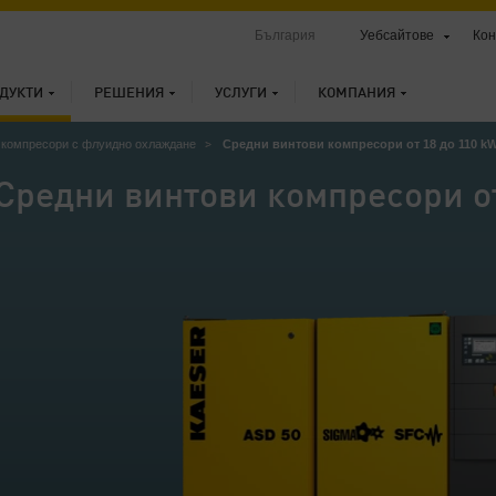
България
Уебсайтове
Кон
ДУКТИ
РЕШЕНИЯ
УСЛУГИ
КОМПАНИЯ
 компресори с флуидно охлаждане
Средни винтови компресори от 18 до 110 k
Средни винтови компресори от