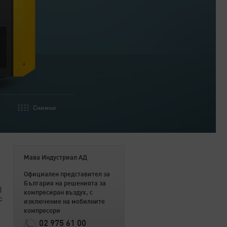
Снимки
Мава Индустриал АД
Официален представител за
България на решенията за
)
компресиран въздух, с
с
изключение на мобилните
компресори
02 975 61 00