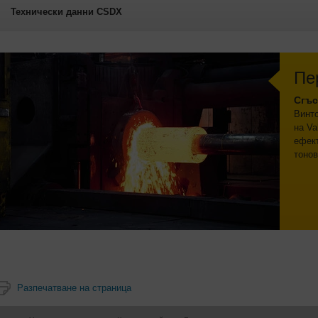
Технически данни CSDX
Пе
Сгъс
Винто
на Va
ефек
тонов
Разпечатване на страница