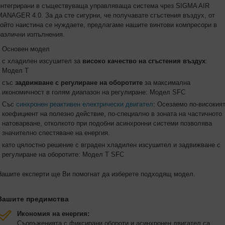
интегрирани в съществуваща управляваща система чрез SIGMA AIR
MANAGER 4.0. За да сте сигурни, че получавате сгъстения въздух, от
който наистина се нуждаете, предлагаме нашите винтови компресори в
различни изпълнения.
Основен модел
с хладилен изсушител за
високо качество на сгъстения въздух
:
Модел T
със
задвижване с регулиране на оборотите
за максимална
икономичност в голям диапазон на регулиране: Модел SFC
Със
синхронен реактивен електрически двигател
: Осезаемо по-високия
коефициент на полезно действие, по-специално в зоната на частичното
натоварване, отколкото при подобни асинхронни системи позволява
значително спестяване на енергия.
като цялостно решение с вграден хладилен изсушител и задвижване с
регулиране на оборотите: Модел Т SFC
Нашите експерти ще Ви помогнат да изберете подходящ модел.
Вашите предимства
Икономия на енергия:
Съоръженията с фиксирани обороти и асинхронен двигател са