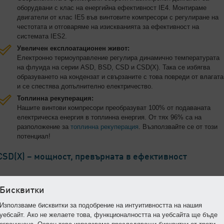
оборудвани с клас на енергийна ефективност IE4. Монтираме
двигатели от клас IE5 във винтовите компресори с регулиране на
честотата и отговаряме на изискванията за ефективност на
системата IES2.
Увеличен експлоатационен живот:
Електронно термоуправление регулира динамично температурата
на флуида на серии ASD, BSD, CSD и CSD(X). Така се избягва
образуването на кондензат и свързаните с това повреди от влагата
и се спестява допълнително електричество.
Топлинна рекуперация:
Нашите винтови компресори преобразуват 100% от подаваната
електрическа енергия в топлинна енергия. От тях 96% са на
разположение за
топлинна рекуперация
. Възползвайте се от този
потенциал!
CSD(X) – мощност, превърната в ефективност
Бисквитки
Използваме бисквитки за подобрение на интуитивността на нашия
уебсайт. Ако не желаете това, функционалността на уебсайта ще бъде