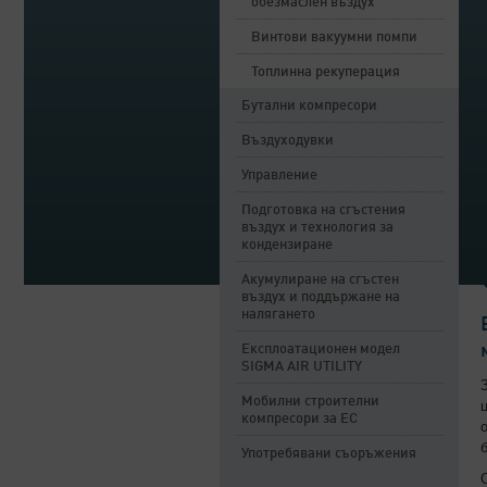
обезмаслен въздух
Винтови вакуумни помпи
Топлинна рекуперация
Бутални компресори
Въздуходувки
Управление
Подготовка на сгъстения
въздух и технология за
кондензиране
Акумулиране на сгъстен
въздух и поддържане на
налягането
Експлоатационен модел
SIGMA AIR UTILITY
Мобилни строителни
компресори за ЕС
Употребявани съоръжения