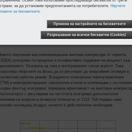
ограничена. Освен това използваме проследяващи бисквитки от трети
страни, за да установим предпочитанията на потребителите.
Научете
повече за бисквитките.
Промяна на настройките на бисквитките
Разрешаване на всички бисквитки (Cookies)
Новото поколение маслоинженкционни винтови компресори от серията
CSD(X) осигурява по-прецизно и по-ефективно подаване на мощност към
приложението. Основата за това е интегрираният силов агрегат. Това
позволява оборотите на блока да се регулират до енергийния оптимум в
съответния работен режим. Вграденото електронно термоуправление
(ETM) и новопроектираният смукателен клапан в комбинация с по-големи
входен филтър осигуряват повишена ефективност на винтовия компресор
Вентилаторът с регулиране на честотата осигурява допълнителни
икономии на енергия и по-малък отпечатък от CO2. Той подава само
толкова охлаждащ въздух, колкото е действително необходим.