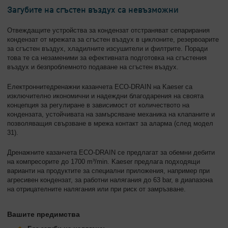
Загубите на сгъстен въздух са невъзможни
Отвеждащите устройства за кондензат отстраняват сепарирания
кондензат от мрежата за сгъстен въздух в циклоните, резервоарите
за сгъстен въздух, хладилните изсушители и филтрите. Поради
това те са незаменими за ефективната подготовка на сгъстения
въздух и безпроблемното подаване на сгъстен въздух.
Електроннитедренажни казанчета ECO-DRAIN на Kaeser са
изключително икономични и надеждни благодарения на своята
концепция за регулиране в зависимост от количеството на
кондензата, устойчивата на замърсяване механика на клапаните и
позволяващия свързване в мрежа контакт за аларма (след модел
31).
Дренажните казанчета ECO-DRAIN се предлагат за обемни дебити
на компресорите до 1700 m³/min. Kaeser предлага подходящи
варианти на продуктите за специални приложения, например при
агресивен кондензат, за работни налягания до 63 bar, в диапазона
на отрицателните налягания или при риск от замръзване.
Вашите предимства