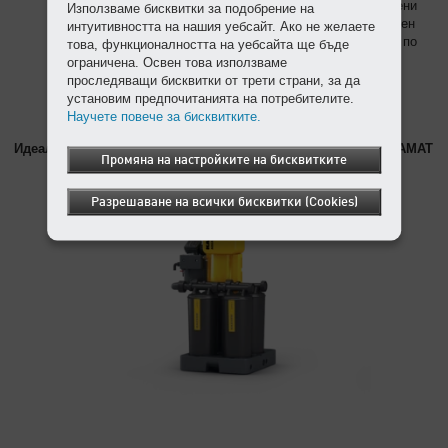
уплътненията. Service Unit се доставя при 100% проверени
Използваме бисквитки за подобрение на
функции, осигурява значително по-дълъг експлоатационен
интуитивността на нашия уебсайт. Ако не желаете
период и може да се сменя без намесата на специалист по
това, функционалността на уебсайта ще бъде
електроника.
ограничена. Освен това използваме
проследяващи бисквитки от трети страни, за да
установим предпочитанията на потребителите.
Научете повече за бисквитките.
Идеалното допълнение: сепараторът на масло и вода AQUAMAT
Промяна на настройките на бисквитките
Разрешаване на всички бисквитки (Cookies)