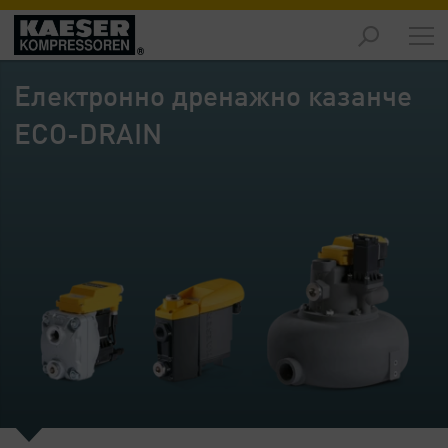
Продукти
-
Електронно дренажно казанче
Преглед
ECO-DRAIN
Решения
-
Преглед
Услуги
-
Преглед
Компания
-
Преглед