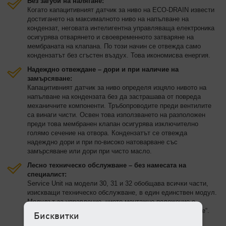
Без загуби на налягане:
Когато капацитивният датчик за ниво на ECO-DRAIN извести
достигането на максималното ниво на напълване на
кондензат, неговата интелигентна управляваща електроника
осигурява отварянето и своевременното затваряне на
мембраната на клапана. По този начин се отвежда само
кондензатът без сгъстен въздух. Това икономисва енергия.
Надеждно отвеждане – дори и при наличие на
замърсяване:
Капацитивният датчик за ниво определя изцяло нивото на
напълване на кондензата без да застрашава от повреда
механичните компоненти. Тръбопроводите преди вентилите
са винаги чисти. Освен това използването на разположен
преди това мембранен клапан осигурява изключително
голямо сечение на отвора. Кондензатът се отвежда
надеждно дори и при по-високо натоварване със
замърсяване или дори при чисто масло.
Лесно техническо обслужване – без намесата на
специалист:
Service Unit на модели 30, 31 и 32 обобщава всички части,
изискващи техническо обслужване, в един единствен модул.
Модулът за управление, чието монтажно положение е
защитено от грешка, може да се откачи с едно „щракване“.
Бисквитки
По този начин се предотвратяват грешки при смяната на