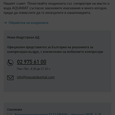
Нашият съвет: Почиствайте кондензата със сепаратори на масло и
вода AQUAMAT съгласно законовите изисквания и много изгодно,
преди да помислите да го изхвърлите в канализацията.
Обработка на кондензата
Мава Индустриал АД
Официален представител за България на решенията за
компресиран въздух, с изключение на мобилните компресори
02 975 61 00
Пон.-Пет., 8.30 до 17.15 ч.
info@mavaindustrial.com
Сваляния
Кондензоотделители ECO-DRAIN – брошура
(PDF, 1.75