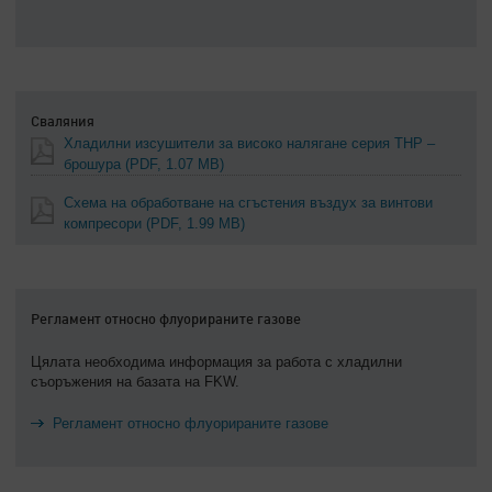
Сваляния
Хладилни изсушители за високо налягане серия THP –
брошура
(PDF, 1.07 MB)
Схема на обработване на сгъстения въздух за винтови
компресори
(PDF, 1.99 MB)
Регламент относно флуорираните газове
Цялата необходима информация за работа с хладилни
съоръжения на базата на FKW.
Регламент относно флуорираните газове