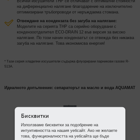
Всички изсушители THP се отличават с оптимални стойности
на диференциално налягане благодарение на изключително
оптимизирани тръбопроводи от неръждаема стомана.
Отвеждане на кондензата без загуба на налягане:
Моделите на серията THP са серийно оборудвани с
кондензоотделител ECO-DRAIN 12 във версия за високо
налягане. По този начин кондензатът се отвежда без никаква
загуба на налягане. Това икономисва енергия!
* Тази серия хладилни изсушители съдържа флуорирани парникови газове R-
513A.
Идеалното допълнение: сепараторът на масло и вода AQUAMAT
Бисквитки
Използваме бисквитки за подобрение на
интуитивността на нашия уебсайт. Ако не желаете
това, функционалността на уебсайта ще бъде