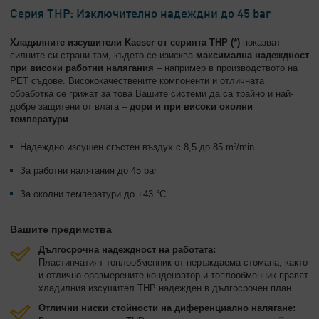
Серия THP: Изключително надеждни до 45 bar
Хладилните изсушители Kaeser от серията THP (*)
показват
силните си страни там, където се изисква
максимална надеждност
при високи работни налягания
– например в производството на
PET съдове. Висококачествените компоненти и отличната
обработка се грижат за това Вашите системи да са трайно и най-
добре защитени от влага –
дори и при високи околни
температури
.
Надеждно изсушен сгъстен въздух с 8,5 до 85 m³/min
За работни налягания до 45 bar
За околни температури до +43 °C
Вашите предимства
Дългосрочна надеждност на работата:
Пластинчатият топлообменник от неръждаема стомана, както
и отлично оразмерените кондензатор и топлообменник правят
хладилния изсушител THP надежден в дългосрочен план.
Отлични ниски стойности на диференциално налягане: