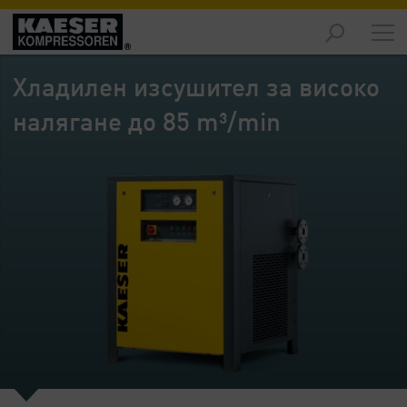
Продукти
-
Хладилен изсушител за високо
Преглед
налягане до 85 m³/min
Решения
-
Преглед
Услуги
-
Преглед
Компания
-
Преглед