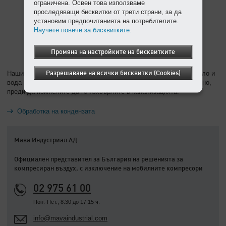
ограничена. Освен това използваме
проследяващи бисквитки от трети страни, за да
установим предпочитанията на потребителите.
Научете повече за бисквитките.
Промяна на настройките на бисквитките
Разрешаване на всички бисквитки (Cookies)
Нашият съвет: Почиствайте кондензата със сепаратори на масло и
вода AQUAMAT съгласно законовите изисквания и много изгодно,
преди да помислите да го изхвърлите в канализацията.
Обработка на кондензата
Мава Индустриал АД
Официален представител за България на решенията за
компресиран въздух, с изключение на мобилните компресори
02 975 61 00
Пон.-Пет., 8.30 до 17.15 ч.
info@mavaindustrial.com